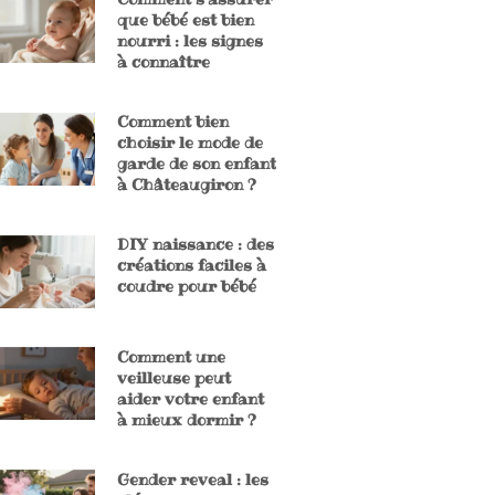
que bébé est bien
nourri : les signes
à connaître
Comment bien
choisir le mode de
garde de son enfant
à Châteaugiron ?
DIY naissance : des
créations faciles à
coudre pour bébé
Comment une
veilleuse peut
aider votre enfant
à mieux dormir ?
Gender reveal : les