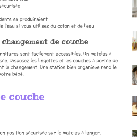
sécurisée
dents se produiraient
l’eau si vous utilisez du coton et de l’eau
e changement de couche
rnitures sont facilement accessibles. Un matelas à
sée. Disposez les lingettes et les couches à portée de
nt le changement. Une station bien organisée rend le
votre bébé.
e couche
n position sécurisée sur le matelas à langer.