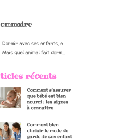
ommaire
Dormir avec ses enfants, et pourquoi pas ?
Mais quel animal fait dormir son bébé loin de lui ? Loin de ses bras et de sa protection ?
ticles récents
Comment s’assurer
que bébé est bien
nourri : les signes
à connaître
Comment bien
choisir le mode de
garde de son enfant