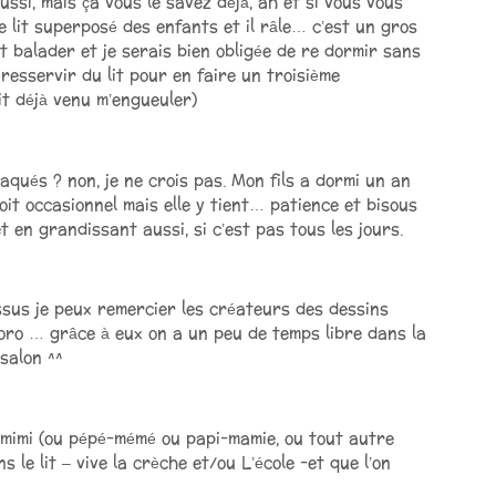
aussi, mais ça vous le savez déjà, ah et si vous vous
le lit superposé des enfants et il râle… c’est un gros
t balader et je serais bien obligée de re dormir sans
resservir du lit pour en faire un troisième
it déjà venu m’engueuler)
qués ? non, je ne crois pas. Mon fils a dormi un an
soit occasionnel mais elle y tient… patience et bisous
t en grandissant aussi, si c’est pas tous les jours.
essus je peux remercier les créateurs des dessins
oro … grâce à eux on a un peu de temps libre dans la
salon ^^
y-mimi (ou pépé-mémé ou papi-mamie, ou tout autre
le lit – vive la crèche et/ou L’école -et que l’on