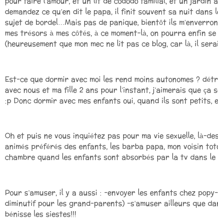
pour faire l’amour, et un lit de cododo familial, et un jardin 
demandez ce qu’en dit le papa, il finit souvent sa nuit dans 
sujet de bordel…Mais pas de panique, bientôt ils m’enverron
mes trésors à mes côtés, à ce moment-là, on pourra enfin se 
(heureusement que mon mec ne lit pas ce blog, car là, il sera
Est-ce que dormir avec moi les rend moins autonomes ? détra
avec nous et ma fille 2 ans pour l’instant, j’aimerais que ça 
:p Donc dormir avec mes enfants oui, quand ils sont petits, e
Oh et puis ne vous inquiétez pas pour ma vie sexuelle, là-d
animés préférés des enfants, les barba papa, mon voisin tot
chambre quand les enfants sont absorbés par la tv dans le 
Pour s’amuser, il y a aussi : -envoyer les enfants chez pop
diminutif pour les grand-parents) -s’amuser ailleurs que dans 
bénisse les siestes!!!