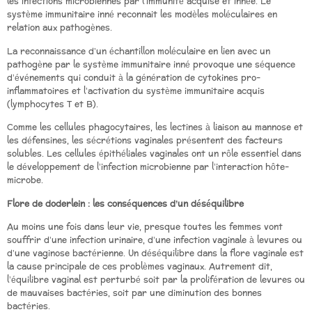
les infections microbiennes par l’immunité acquise et innée. Le
système immunitaire inné reconnait les modèles moléculaires en
relation aux pathogènes.
La reconnaissance d’un échantillon moléculaire en lien avec un
pathogène par le système immunitaire inné provoque une séquence
d’événements qui conduit à la génération de cytokines pro-
inflammatoires et l’activation du système immunitaire acquis
(lymphocytes T et B).
Comme les cellules phagocytaires, les lectines à liaison au mannose et
les défensines, les sécrétions vaginales présentent des facteurs
solubles. Les cellules épithéliales vaginales ont un rôle essentiel dans
le développement de l’infection microbienne par l’interaction hôte-
microbe.
Flore de doderlein : les conséquences d’un déséquilibre
Au moins une fois dans leur vie, presque toutes les femmes vont
souffrir d’une infection urinaire, d’une infection vaginale à levures ou
d’une vaginose bactérienne. Un déséquilibre dans la flore vaginale est
la cause principale de ces problèmes vaginaux. Autrement dit,
l’équilibre vaginal est perturbé soit par la prolifération de levures ou
de mauvaises bactéries, soit par une diminution des bonnes
bactéries.