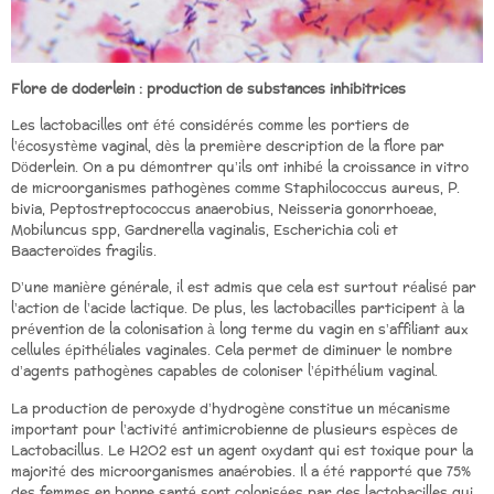
Flore de doderlein : production de substances inhibitrices
Les lactobacilles ont été considérés comme les portiers de
l’écosystème vaginal, dès la première description de la flore par
Döderlein. On a pu démontrer qu’ils ont inhibé la croissance in vitro
de microorganismes pathogènes comme Staphilococcus aureus, P.
bivia, Peptostreptococcus anaerobius, Neisseria gonorrhoeae,
Mobiluncus spp, Gardnerella vaginalis, Escherichia coli et
Baacteroïdes fragilis.
D’une manière générale, il est admis que cela est surtout réalisé par
l’action de l’acide lactique. De plus, les lactobacilles participent à la
prévention de la colonisation à long terme du vagin en s’affiliant aux
cellules épithéliales vaginales. Cela permet de diminuer le nombre
d’agents pathogènes capables de coloniser l’épithélium vaginal.
La production de peroxyde d’hydrogène constitue un mécanisme
important pour l’activité antimicrobienne de plusieurs espèces de
Lactobacillus. Le H2O2 est un agent oxydant qui est toxique pour la
majorité des microorganismes anaérobies. Il a été rapporté que 75%
des femmes en bonne santé sont colonisées par des lactobacilles qui