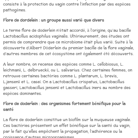
consiste à la protection du vagin contre l’infection par des espèces
pathogènes.
Flore de dordelein : un groupe aussi varié que divers
Le terme flore de doderlein n’était accordé, à l’origine, qu’au bacille
Lactobacillus acidophilus vaginalis. Ultérieurement, des études ont
permis de comprendre que ce microbiome était plus varié. Suite à la
découverte d’Albert Döderlein du premier bacille de la flore vaginale,
d’autres membres de cet écosystème ont également été découverts.
A leur nombre, on recense des espèces comme L. cellobiosus, L.
leichmanii, L. delbrueckii, ou L. salivarius. Chez certaines femmes, on
retrouve certaines bactéries comme L. plantarum, L. brevis,
L.jensenii et L. casei. On a Lactobacillus crispatus, Lactobacillus
gasseri, Lactobacillus jensenii et Lactobacillus iners au nombre des
espèces dominantes.
Flore de doderlein : des organismes fortement bénéfique pour la
santé
La flore de doderlein constitue un biofilm sur la muqueuse vaginale.
Ces bactéries présentent un effet bénéfique sur la santé du vagin,
par le fait qu’elles empêchent la propagation, l’adhérence ou la
croissance d’autres microorganismes.