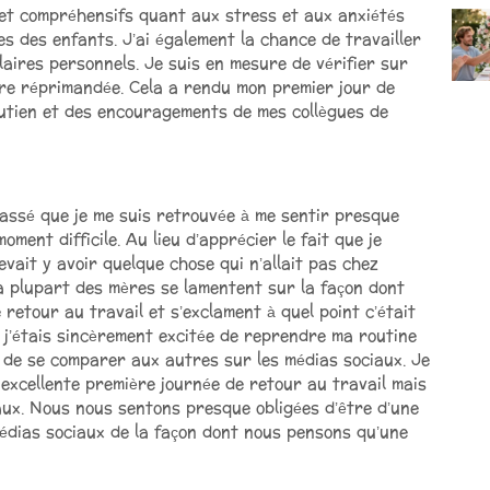
et compréhensifs quant aux stress et aux anxiétés
s des enfants. J’ai également la chance de travailler
ulaires personnels. Je suis en mesure de vérifier sur
tre réprimandée. Cela a rendu mon premier jour de
soutien et des encouragements de mes collègues de
 passé que je me suis retrouvée à me sentir presque
ment difficile. Au lieu d’apprécier le fait que je
evait y avoir quelque chose qui n’allait pas chez
la plupart des mères se lamentent sur la façon dont
 retour au travail et s’exclament à quel point c’était
et j’étais sincèrement excitée de reprendre ma routine
e de se comparer aux autres sur les médias sociaux. Je
 excellente première journée de retour au travail mais
aux. Nous nous sentons presque obligées d’être d’une
médias sociaux de la façon dont nous pensons qu’une