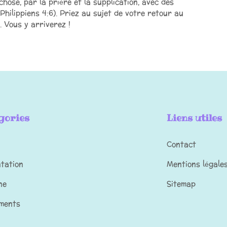
hose, par la prière et la supplication, avec des
hilippiens 4:6). Priez au sujet de votre retour au
. Vous y arriverez !
gories
Liens utiles
Contact
ntation
Mentions légale
ne
Sitemap
ments