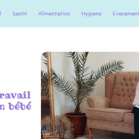
l
Santé
Alimentation
Hygiene
Evenemen
travail
n bébé