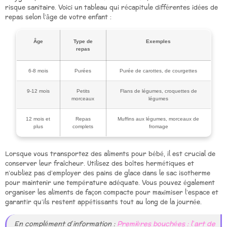
risque sanitaire. Voici un tableau qui récapitule différentes idées de
repas selon l’âge de votre enfant :
Âge
Type de
Exemples
repas
6-8 mois
Purées
Purée de carottes, de courgettes
9-12 mois
Petits
Flans de légumes, croquettes de
morceaux
légumes
12 mois et
Repas
Muffins aux légumes, morceaux de
plus
complets
fromage
Lorsque vous transportez des aliments pour bébé, il est crucial de
conserver leur fraîcheur. Utilisez des boîtes hermétiques et
n’oubliez pas d’employer des pains de glace dans le sac isotherme
pour maintenir une température adéquate. Vous pouvez également
organiser les aliments de façon compacte pour maximiser l’espace et
garantir qu’ils restent appétissants tout au long de la journée.
En complément d’information :
Premières bouchées : l’art de