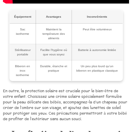
Équipement
Avantages
Inconvénients
Sac
Maintient la
Peut être volumineux
isotherme
température des
aliments
Stérilisateur
Facilite l’hygiène où
Batterie à autonomie limitée
portable
que vous soyez
Biberon en
Durable, étanche et
Un peu plus lourd qu’un
inox
pratique
biberon en plastique classique
isotherme
En outre, la protection solaire est cruciale pour le bien-être de
votre enfant. Choisissez une crème solaire spécialement formulée
pour la peau délicate des bébés, accompagnez-la d’un chapeau pour
créer de l’ombre sur son visage, et ajoutez des lunettes de soleil
pour protéger ses yeux. Ces précautions permettront à votre bébé
de profiter de l’extérieur sans aucun souci.