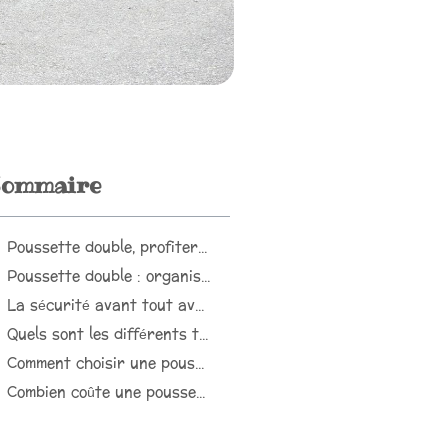
ommaire
Poussette double, profiter d’une balade confortable avec vos bébés
Poussette double : organisation et gain de temps
La sécurité avant tout avec une poussette double
Quels sont les différents types de poussette double ?
Comment choisir une poussette double ?
Combien coûte une poussette double ?