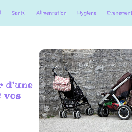
l
Santé
Alimentation
Hygiene
Evenemen
r d’une
c vos