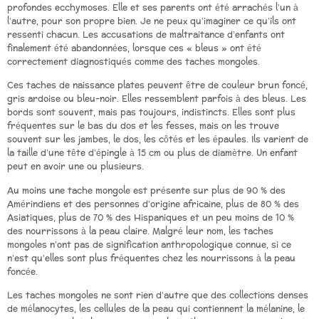
profondes ecchymoses. Elle et ses parents ont été arrachés l’un à
l’autre, pour son propre bien. Je ne peux qu’imaginer ce qu’ils ont
ressenti chacun. Les accusations de maltraitance d’enfants ont
finalement été abandonnées, lorsque ces « bleus » ont été
correctement diagnostiqués comme des taches mongoles.
Ces taches de naissance plates peuvent être de couleur brun foncé,
gris ardoise ou bleu-noir. Elles ressemblent parfois à des bleus. Les
bords sont souvent, mais pas toujours, indistincts. Elles sont plus
fréquentes sur le bas du dos et les fesses, mais on les trouve
souvent sur les jambes, le dos, les côtés et les épaules. Ils varient de
la taille d’une tête d’épingle à 15 cm ou plus de diamètre. Un enfant
peut en avoir une ou plusieurs.
Au moins une tache mongole est présente sur plus de 90 % des
Amérindiens et des personnes d’origine africaine, plus de 80 % des
Asiatiques, plus de 70 % des Hispaniques et un peu moins de 10 %
des nourrissons à la peau claire. Malgré leur nom, les taches
mongoles n’ont pas de signification anthropologique connue, si ce
n’est qu’elles sont plus fréquentes chez les nourrissons à la peau
foncée.
Les taches mongoles ne sont rien d’autre que des collections denses
de mélanocytes, les cellules de la peau qui contiennent la mélanine, le