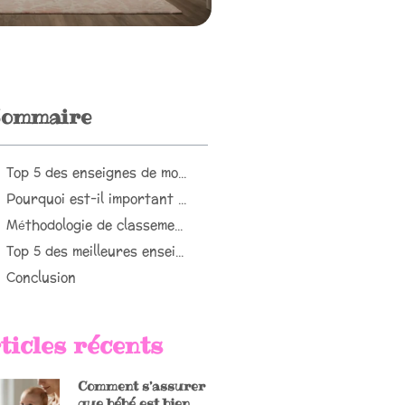
ommaire
Top 5 des enseignes de mode pour habiller votre bébé avec style
Pourquoi est-il important de choisir une bonne enseigne pour la mode bébé ?
Méthodologie de classement des enseignes
Top 5 des meilleures enseignes pour habiller son enfant
Conclusion
ticles récents
Comment s’assurer
que bébé est bien